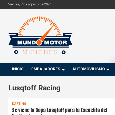
Skip
Viernes, 7 de agosto de 2026
to
content
Si hay ruido de motores ahí estaremos
Mundo Motor Misiones
INICIO
EMBAJADORES
AUTOMOVILISMO
Lusqtoff Racing
KARTING
Se viene la Copa Lusqtoff para la Escuelita del