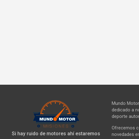
Mundo Motor 
dedicado a no
deporte autom
Ofrecemos co
Si hay ruido de motores ahí estaremos
novedades en 