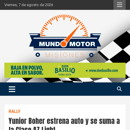
Skip
Viernes, 7 de agosto de 2026
to
content
Si hay ruido de motores ahí estaremos
Mundo Motor Misiones
RALLY
Yunior Boher estrena auto y se suma a
la Clase AZ Light