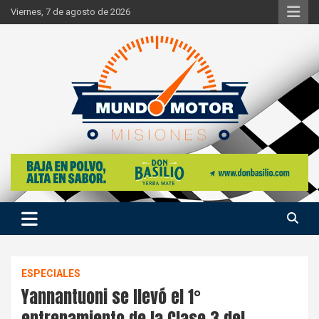
Skip
Viernes, 7 de agosto de 2026
to
content
Si hay ruido de motores ahí estaremos
Mundo Motor Misiones
ESPECIALES
Yannantuoni se llevó el 1°
entrenamiento de la Clase 3 del