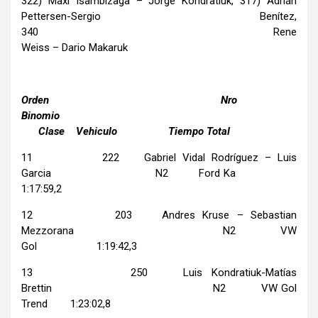
322) Maxi Isambizaga – Jorge Kondratiuk, 317) Adrián
Pettersen-Sergio Benítez,
340 Rene
Weiss – Dario Makaruk
Orden Nro
Binomio
Clase Vehiculo Tiempo Total
11 222 Gabriel Vidal Rodríguez – Luis
Garcia N2 Ford Ka
1:17:59,2
12 203 Andres Kruse – Sebastian
Mezzorana N2 VW
Gol 1:19:42,3
13 250 Luis Kondratiuk-Matías
Brettin N2 VW Gol
Trend 1:23:02,8