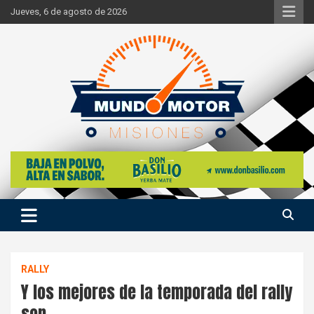
Skip
Jueves, 6 de agosto de 2026
to
content
Si hay ruido de motores ahí estaremos
Mundo Motor Misiones
RALLY
Y los mejores de la temporada del rally
son…