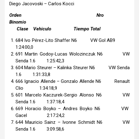
Diego Jacovoski – Carlos Kocci
Orden Nro
Binomio
Clase Vehiculo Tiempo Total
684 Ivo Pérez-Lito Shaffer N6 VW Gol AB9
1:24:00,0
691 Martin Godoy-Lucas Wolozinczuk N6 VW
Senda 1.6 1:25:42,3
604 Mario Steurer – Kalinka Steurer N6 VW Senda
1.6 1:31:33,8
666 Ignacio Allende – Gonzalo Allende N6 Renault
Clio 1:34:18,9
601 Marcelo Kaczurek-Sergio Alonso N6 VW
Senda 1.6 1:37:18,4
669 Horacio Boyko – Andres Boyko N6 VW
Gacel 2:17:24,2
644 Mauricio Sainz – Ivonne Schmidt N6 VW
Senda 1.6 3:09:58,6