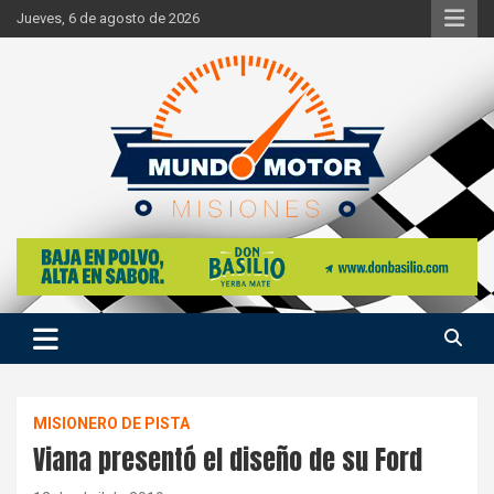
Skip
Jueves, 6 de agosto de 2026
to
content
Si hay ruido de motores ahí estaremos
Mundo Motor Misiones
MISIONERO DE PISTA
Viana presentó el diseño de su Ford