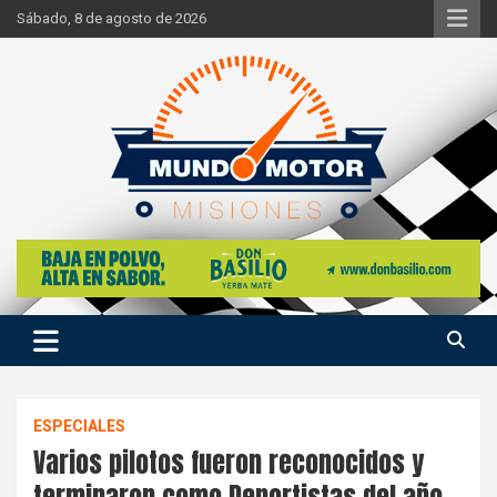
Skip
Sábado, 8 de agosto de 2026
to
content
Si hay ruido de motores ahí estaremos
Mundo Motor Misiones
ESPECIALES
Varios pilotos fueron reconocidos y
terminaron como Deportistas del año