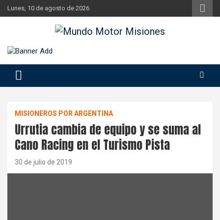
Skip
Lunes, 10 de agosto de 2026
to
content
Si hay ruido de motores ahí estaremos
Mundo Motor Misiones
MISIONEROS POR ARGENTINA
Urrutia cambia de equipo y se suma al
Cano Racing en el Turismo Pista
30 de julio de 2019