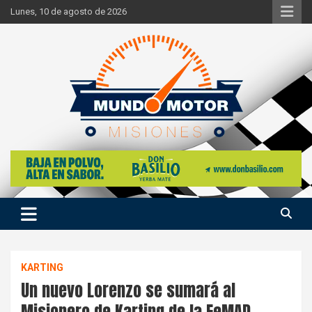
Skip
Lunes, 10 de agosto de 2026
to
content
Si hay ruido de motores ahí estaremos
Mundo Motor Misiones
KARTING
Un nuevo Lorenzo se sumará al
Misionero de Karting de la FeMAD