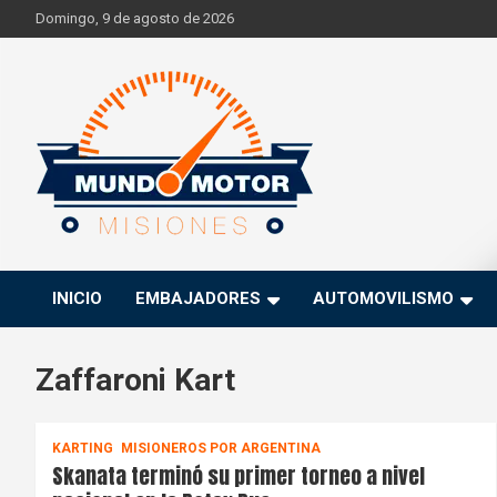
Skip
Domingo, 9 de agosto de 2026
to
content
Si hay ruido de motores ahí estaremos
Mundo Motor Misiones
INICIO
EMBAJADORES
AUTOMOVILISMO
Zaffaroni Kart
KARTING
MISIONEROS POR ARGENTINA
Skanata terminó su primer torneo a nivel