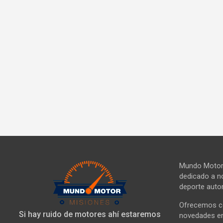
Mundo Motor 
dedicado a no
deporte autom
Ofrecemos co
Si hay ruido de motores ahí estaremos
novedades en 