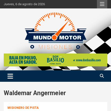
Skip
Jueves, 6 de agosto de 2026
to
content
Si hay ruido de motores ahí estaremos
Mundo Motor Misiones
Waldemar Angermeier
MISIONERO DE PISTA