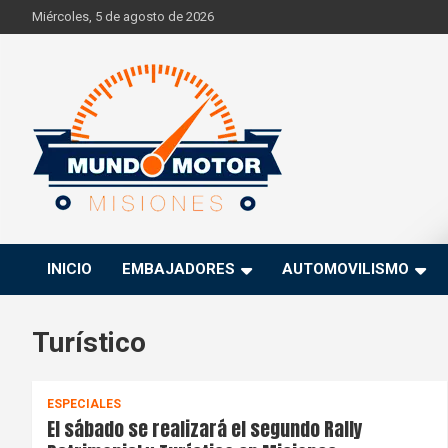
Skip
Miércoles, 5 de agosto de 2026
to
content
Si hay ruido de motores ahí estaremos
Mundo Motor Misiones
INICIO
EMBAJADORES
AUTOMOVILISMO
Turístico
ESPECIALES
El sábado se realizará el segundo Rally