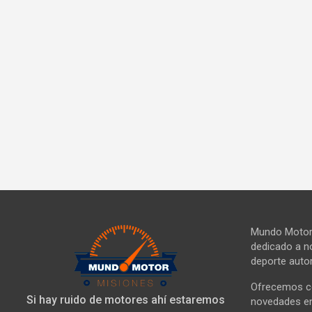
Mundo Motor 
dedicado a no
deporte autom
Ofrecemos co
Si hay ruido de motores ahí estaremos
novedades en 