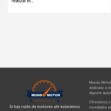
realizar el…
Mundo Motor 
dedicado a no
deporte autom
Ofrecemos co
Si hay ruido de motores ahí estaremos
novedades en 