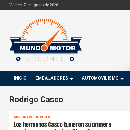
Skip
Viernes, 7 de agosto de 2026
to
content
Si hay ruido de motores ahí estaremos
Mundo Motor Misiones
INICIO
EMBAJADORES
AUTOMOVILISMO
Rodrigo Casco
MISIONERO DE PISTA
Los hermanos Casco tuvieron su primera