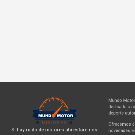
Mundo Motor 
dedicado a no
deporte autom
Ofrecemos co
Si hay ruido de motores ahí estaremos
novedades en 