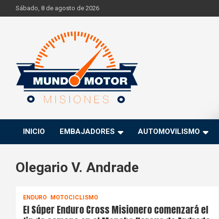
Skip
Sábado, 8 de agosto de 2026
to
content
Si hay ruido de motores ahí estaremos
Mundo Motor Misiones
INICIO
EMBAJADORES
AUTOMOVILISMO
Olegario V. Andrade
ENDURO
MOTOCICLISMO
El Súper Enduro Cross Misionero comenzará el