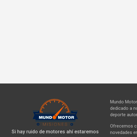
Mundo Motor 
dedicado a no
deporte autom
Ofrecemos co
Si hay ruido de motores ahí estaremos
novedades en 