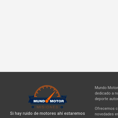
Mundo Motor 
dedicado a no
deporte autom
Ofrecemos co
Si hay ruido de motores ahí estaremos
novedades en 