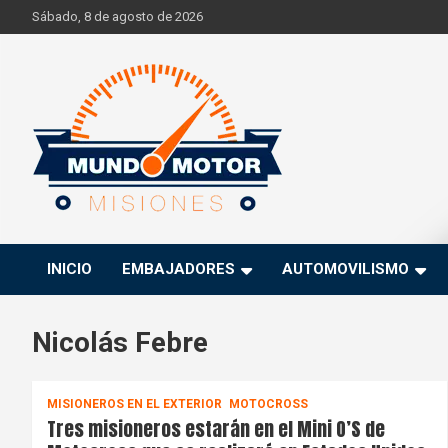
Skip
Sábado, 8 de agosto de 2026
to
content
Si hay ruido de motores ahí estaremos
Mundo Motor Misiones
INICIO
EMBAJADORES
AUTOMOVILISMO
Nicolás Febre
MISIONEROS EN EL EXTERIOR
MOTOCROSS
Tres misioneros estarán en el Mini O’S de