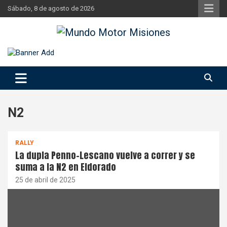
Skip
Sábado, 8 de agosto de 2026
to
content
Si hay ruido de motores ahí estaremos
Mundo Motor Misiones
N2
RALLY
La dupla Penno-Lescano vuelve a correr y se
suma a la N2 en Eldorado
25 de abril de 2025