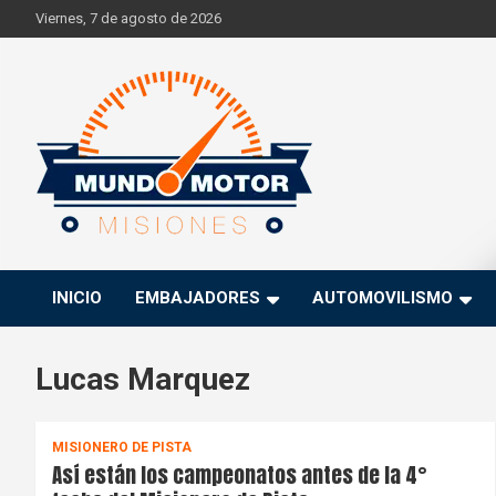
Skip
Viernes, 7 de agosto de 2026
to
content
Si hay ruido de motores ahí estaremos
Mundo Motor Misiones
INICIO
EMBAJADORES
AUTOMOVILISMO
Lucas Marquez
MISIONERO DE PISTA
Así están los campeonatos antes de la 4°