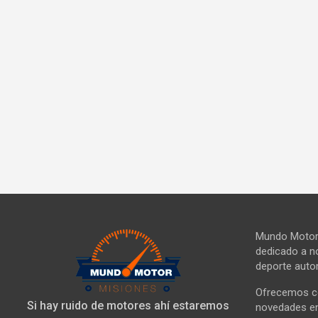
Mundo Motor 
dedicado a no
deporte autom
Ofrecemos co
Si hay ruido de motores ahí estaremos
novedades en 