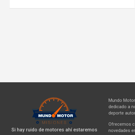
Mundo Motor 
dedicado a no
deporte autom
Ofrecemos co
Si hay ruido de motores ahí estaremos
novedades en 