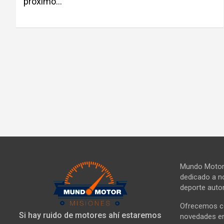
próximo…
Mundo Motor 
dedicado a no
deporte autom
Ofrecemos co
Si hay ruido de motores ahí estaremos
novedades en 