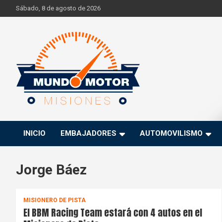
Skip
Sábado, 8 de agosto de 2026
to
content
Si hay ruido de motores ahí estaremos
Mundo Motor Misiones
INICIO
EMBAJADORES
AUTOMOVILISMO
Jorge Báez
MISIONERO DE PISTA
El BBM Racing Team estará con 4 autos en el