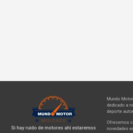
Mundo Motor 
dedicado a no
deporte autom
Ofrecemos co
Si hay ruido de motores ahí estaremos
novedades en 