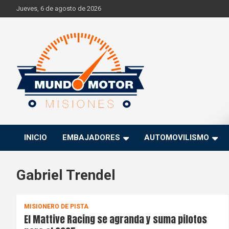
Skip
Jueves, 6 de agosto de 2026
to
content
Si hay ruido de motores ahí estaremos
Mundo Motor Misiones
INICIO
EMBAJADORES
AUTOMOVILISMO
Gabriel Trendel
MISIONERO DE PISTA
El Mattive Racing se agranda y suma pilotos