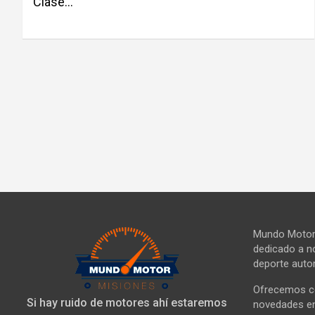
Clase…
Mundo Motor 
dedicado a no
deporte autom
Ofrecemos co
Si hay ruido de motores ahí estaremos
novedades en 