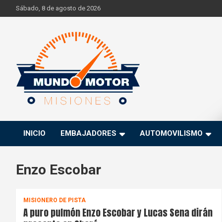
Skip
Sábado, 8 de agosto de 2026
to
content
Si hay ruido de motores ahí estaremos
Mundo Motor Misiones
INICIO
EMBAJADORES
AUTOMOVILISMO
Enzo Escobar
MISIONERO DE PISTA
A puro pulmón Enzo Escobar y Lucas Sena dirán