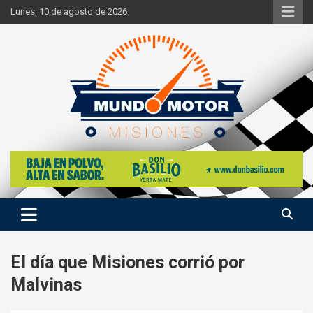
Skip
Lunes, 10 de agosto de 2026
to
content
Si hay ruido de motores ahí estaremos
Mundo Motor Misiones
El día que Misiones corrió por
Malvinas