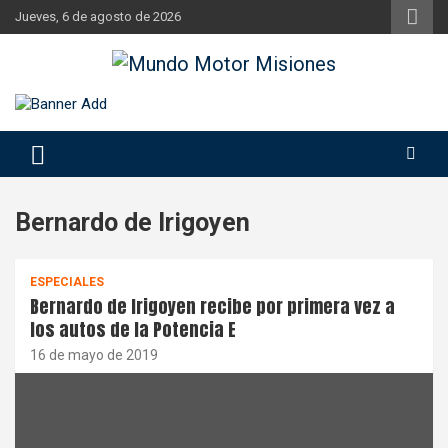
Skip
Jueves, 6 de agosto de 2026
to
content
Si hay ruido de motores ahí estaremos
Mundo Motor Misiones
Bernardo de Irigoyen
ESPECIALES
Bernardo de Irigoyen recibe por primera vez a
los autos de la Potencia E
16 de mayo de 2019