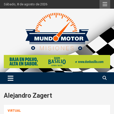
Skip
Sábado, 8 de agosto de 2026
to
content
Si hay ruido de motores ahí estaremos
Mundo Motor Misiones
Alejandro Zagert
VIRTUAL