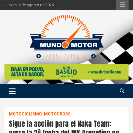
Skip
Jueves, 6 de agosto de 2026
to
content
Si hay ruido de motores ahí estaremos
Mundo Motor Misiones
MOTOCICLISMO
MOTOCROSS
Sigue la acción para el Naka Team:
corre la 2ª fecha del MX Argentino en