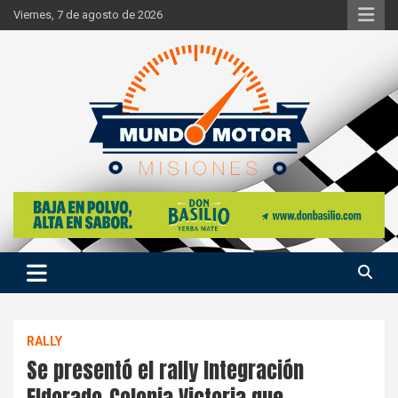
Skip
Viernes, 7 de agosto de 2026
to
content
Si hay ruido de motores ahí estaremos
Mundo Motor Misiones
RALLY
Se presentó el rally Integración
Eldorado-Colonia Victoria que