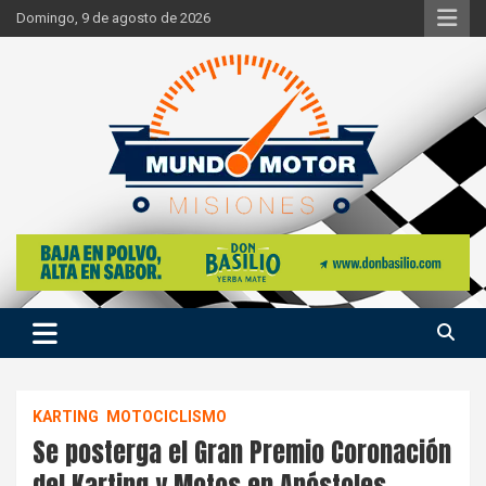
Skip
Domingo, 9 de agosto de 2026
to
content
Si hay ruido de motores ahí estaremos
Mundo Motor Misiones
KARTING
MOTOCICLISMO
Se posterga el Gran Premio Coronación
del Karting y Motos en Apóstoles