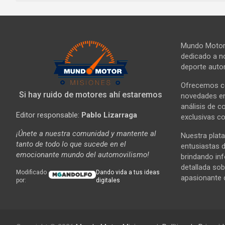
Mundo Motor 
dedicado a no
deporte autom
Ofrecemos co
Si hay ruido de motores ahí estaremos
novedades en 
análisis de c
Editor responsable:
Pablo Lizarraga
exclusivas co
¡Únete a nuestra comunidad y mantente al
Nuestra plata
tanto de todo lo que sucede en el
entusiastas d
emocionante mundo del automovilismo!
brindando in
detallada sob
Modificado
Dando vida a tus ideas
apasionante 
por:
digitales