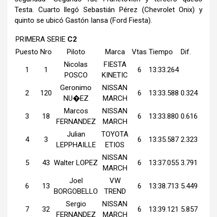
Testa. Cuarto llegó Sebastián Pérez (Chevrolet Onix) y
quinto se ubicó Gastón Iansa (Ford Fiesta).
PRIMERA SERIE
C2
Puesto
Nro
Piloto
Marca
Vtas
Tiempo
Dif.
Nicolas
FIESTA
1
1
6
13:33.264
POSCO
KINETIC
Geronimo
NISSAN
2
120
6
13:33.588
0.324
NU�EZ
MARCH
Marcos
NISSAN
3
18
6
13:33.880
0.616
FERNANDEZ
MARCH
Julian
TOYOTA
4
3
6
13:35.587
2.323
LEPPHAILLE
ETIOS
NISSAN
5
43
Walter LOPEZ
6
13:37.055
3.791
MARCH
Joel
VW
6
13
6
13:38.713
5.449
BORGOBELLO
TREND
Sergio
NISSAN
7
32
6
13:39.121
5.857
FERNANDEZ
MARCH