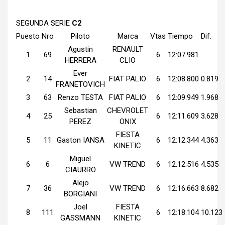
SEGUNDA SERIE
C2
Puesto
Nro
Piloto
Marca
Vtas
Tiempo
Dif.
Agustin
RENAULT
1
69
6
12:07.981
HERRERA
CLIO
Ever
2
14
FIAT PALIO
6
12:08.800
0.819
FRANETOVICH
3
63
Renzo TESTA
FIAT PALIO
6
12:09.949
1.968
Sebastian
CHEVROLET
4
25
6
12:11.609
3.628
PEREZ
ONIX
FIESTA
5
11
Gaston IANSA
6
12:12.344
4.363
KINETIC
Miguel
6
6
VW TREND
6
12:12.516
4.535
CIAURRO
Alejo
7
36
VW TREND
6
12:16.663
8.682
BORGIANI
Joel
FIESTA
8
111
6
12:18.104
10.123
GASSMANN
KINETIC