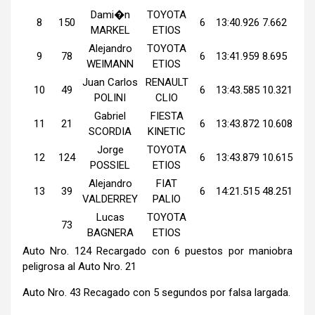
Dami�n
TOYOTA
8
150
6
13:40.926
7.662
MARKEL
ETIOS
Alejandro
TOYOTA
9
78
6
13:41.959
8.695
WEIMANN
ETIOS
Juan Carlos
RENAULT
10
49
6
13:43.585
10.321
POLINI
CLIO
Gabriel
FIESTA
11
21
6
13:43.872
10.608
SCORDIA
KINETIC
Jorge
TOYOTA
12
124
6
13:43.879
10.615
POSSIEL
ETIOS
Alejandro
FIAT
13
39
6
14:21.515
48.251
VALDERREY
PALIO
Lucas
TOYOTA
73
BAGNERA
ETIOS
Auto Nro. 124 Recargado con 6 puestos por maniobra
peligrosa al Auto Nro. 21
Auto Nro. 43 Recagado con 5 segundos por falsa largada.