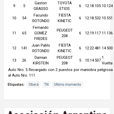
Gaston
TOYOTA
9
5
6
12:18.105
10.124
GRASSO
ETIOS
Facundo
FIESTA
10
54
6
12:18.532
10.551
ROTONDO
KINETIC
Fernando
PEUGEOT
11
65
GOMEZ
6
12:19.117
11.136
208
FREDES
Juan Pablo
FIESTA
12
141
6
12:22.481
14.500
ROTONDO
KINETIC
Damian
PEUGEOT
1
13
26
5
10:14.507
KIRSTEIN
208
Vuelta
Auto Nro. 5 Recargado con 2 puestos por maniobra peligrosa
al Auto Nro. 111
Etiquetas:
Oberá
TN
Ultimo momento