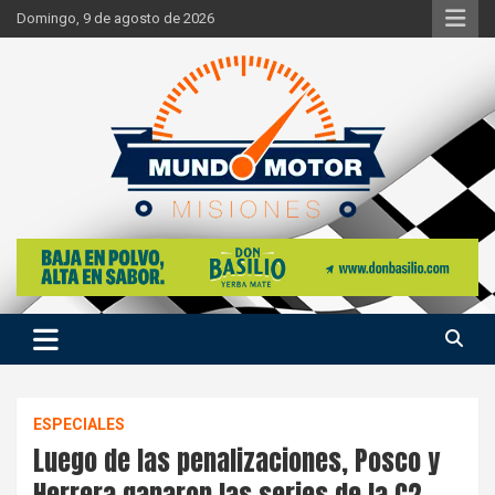
Skip
Domingo, 9 de agosto de 2026
to
content
Si hay ruido de motores ahí estaremos
Mundo Motor Misiones
ESPECIALES
Luego de las penalizaciones, Posco y
Herrera ganaron las series de la C2