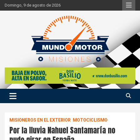
Skip
Domingo, 9 de agosto de 2026
to
content
Si hay ruido de motores ahí estaremos
Mundo Motor Misiones
MISIONEROS EN EL EXTERIOR
MOTOCICLISMO
Por la lluvia Nahuel Santamaría no
pudo girar en España