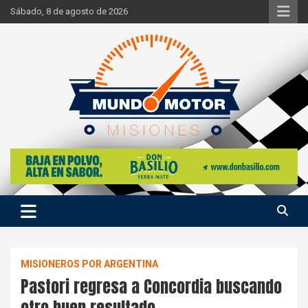
Skip
Sábado, 8 de agosto de 2026
to
content
Si hay ruido de motores ahí estaremos
Mundo Motor Misiones
MISIONEROS POR ARGENTINA
Pastori regresa a Concordia buscando
otro buen resultado