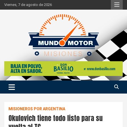
Skip
Viernes, 7 de agosto de 2026
to
content
Si hay ruido de motores ahí estaremos
Mundo Motor Misiones
MISIONEROS POR ARGENTINA
Okulovich tiene todo listo para su
vuelta al TC