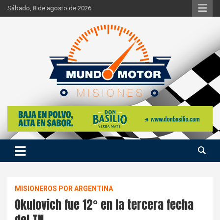
Skip
Sábado, 8 de agosto de 2026
to
content
Si hay ruido de motores ahí estaremos
Mundo Motor Misiones
MISIONEROS POR ARGENTINA
Okulovich fue 12° en la tercera fecha
del TN