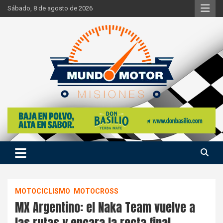
Skip
Sábado, 8 de agosto de 2026
to
content
Si hay ruido de motores ahí estaremos
Mundo Motor Misiones
MOTOCICLISMO
MOTOCROSS
MX Argentino: el Naka Team vuelve a
las rutas y encara la recta final