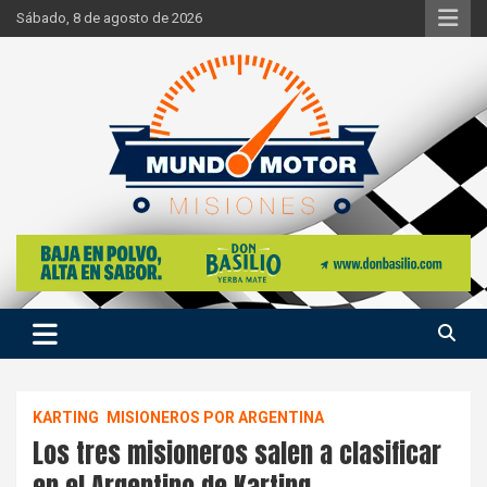
Skip
Sábado, 8 de agosto de 2026
to
content
Si hay ruido de motores ahí estaremos
Mundo Motor Misiones
KARTING
MISIONEROS POR ARGENTINA
Los tres misioneros salen a clasificar
en el Argentino de Karting