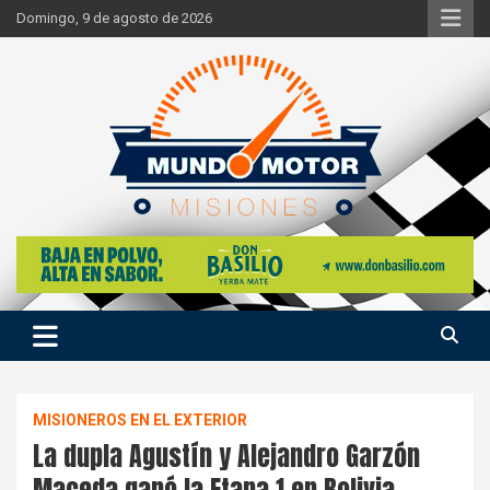
Skip
Domingo, 9 de agosto de 2026
to
content
Si hay ruido de motores ahí estaremos
Mundo Motor Misiones
MISIONEROS EN EL EXTERIOR
La dupla Agustín y Alejandro Garzón
Maceda ganó la Etapa 1 en Bolivia