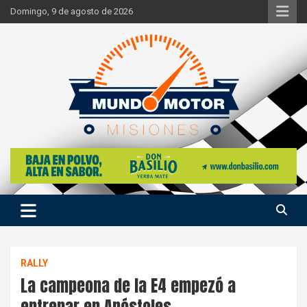
Skip
Domingo, 9 de agosto de 2026
to
content
Si hay ruido de motores ahí estaremos
Mundo Motor Misiones
RALLY
La campeona de la E4 empezó a
entrenar en Apóstoles