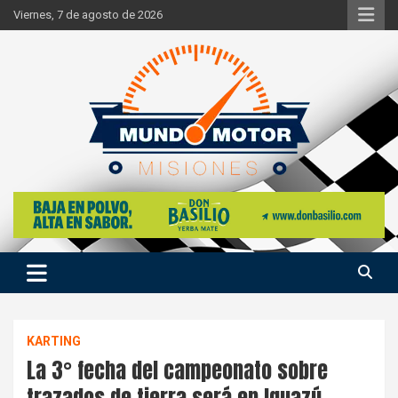
Skip
Viernes, 7 de agosto de 2026
to
content
Si hay ruido de motores ahí estaremos
Mundo Motor Misiones
KARTING
La 3° fecha del campeonato sobre
trazados de tierra será en Iguazú