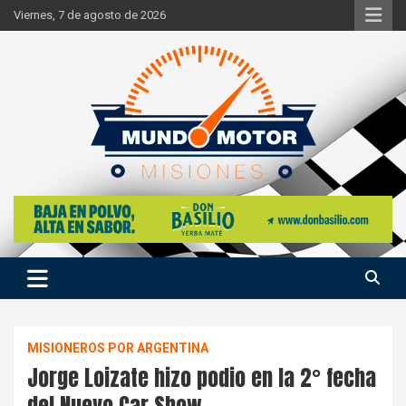
Skip
Viernes, 7 de agosto de 2026
to
content
Si hay ruido de motores ahí estaremos
Mundo Motor Misiones
MISIONEROS POR ARGENTINA
Jorge Loizate hizo podio en la 2° fecha
del Nuevo Car Show