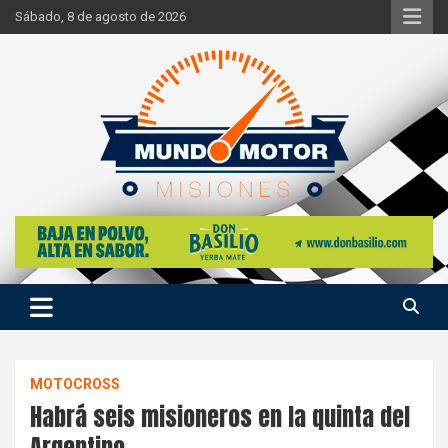
Skip
Sábado, 8 de agosto de 2026
to
content
Si hay ruido de motores ahí estaremos
Mundo Motor Misiones
MOTOCROSS
Habrá seis misioneros en la quinta del
Argentino