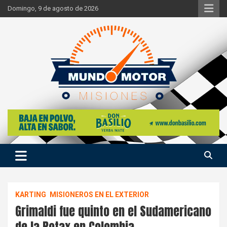
Skip
Domingo, 9 de agosto de 2026
to
content
Si hay ruido de motores ahí estaremos
Mundo Motor Misiones
KARTING
MISIONEROS EN EL EXTERIOR
Grimaldi fue quinto en el Sudamericano
de la Rotax en Colombia