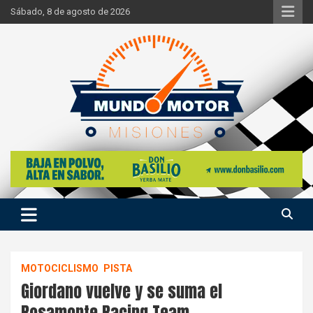
Skip
Sábado, 8 de agosto de 2026
to
content
Si hay ruido de motores ahí estaremos
Mundo Motor Misiones
MOTOCICLISMO
PISTA
Giordano vuelve y se suma el
Rosamonte Racing Team