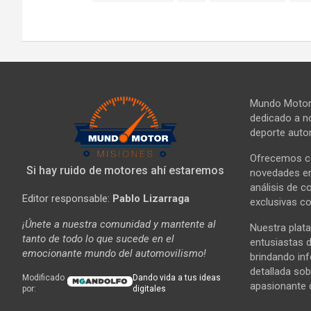
Mundo Motor 
dedicado a no
deporte autom
Ofrecemos co
Si hay ruido de motores ahí estaremos
novedades en 
análisis de c
Editor responsable:
Pablo Lizarraga
exclusivas co
¡Únete a nuestra comunidad y mantente al
Nuestra plata
tanto de todo lo que sucede en el
entusiastas d
emocionante mundo del automovilismo!
brindando in
detallada sob
Modificado
Dando vida a tus ideas
apasionante 
por:
digitales