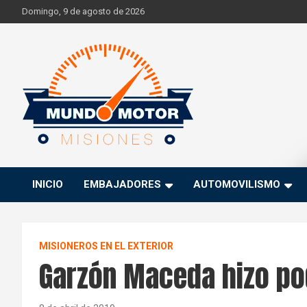
Skip
Domingo, 9 de agosto de 2026
to
content
Si hay ruido de motores ahí estaremos
Mundo Motor Misiones
INICIO
EMBAJADORES
AUTOMOVILISMO
MISIONEROS EN EL EXTERIOR
Garzón Maceda hizo po