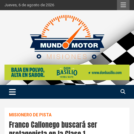
Skip
Jueves, 6 de agosto de 2026
to
content
Si hay ruido de motores ahí estaremos
Mundo Motor Misiones
MISIONERO DE PISTA
Franco Callonego buscará ser
protagonista en la Clase 1