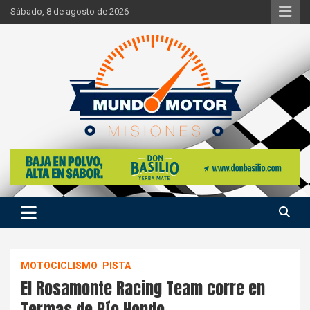
Skip
Sábado, 8 de agosto de 2026
to
content
Si hay ruido de motores ahí estaremos
Mundo Motor Misiones
MOTOCICLISMO
PISTA
El Rosamonte Racing Team corre en
Termas de Río Hondo