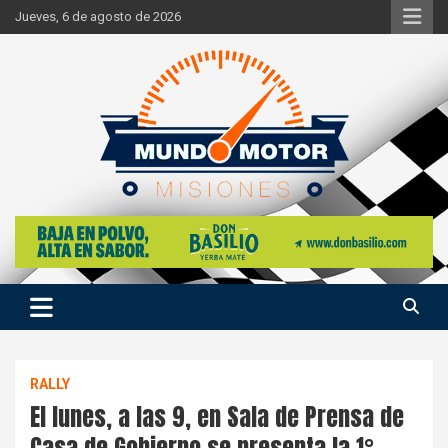
Skip
Jueves, 6 de agosto de 2026
to
content
Si hay ruido de motores ahí estaremos
Mundo Motor Misiones
RALLY
El lunes, a las 9, en Sala de Prensa de
Casa de Gobierno se presenta la 1°