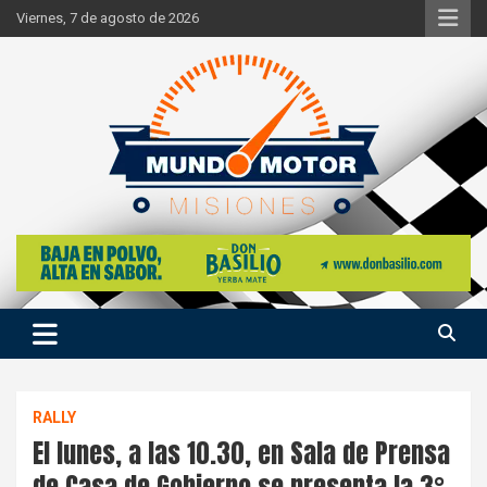
Skip
Viernes, 7 de agosto de 2026
to
content
Si hay ruido de motores ahí estaremos
Mundo Motor Misiones
RALLY
El lunes, a las 10.30, en Sala de Prensa
de Casa de Gobierno se presenta la 3°