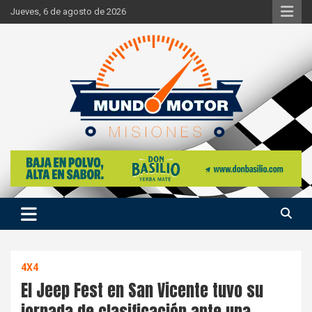
Skip
Jueves, 6 de agosto de 2026
to
content
Si hay ruido de motores ahí estaremos
Mundo Motor Misiones
4X4
El Jeep Fest en San Vicente tuvo su
jornada de clasificación ante una