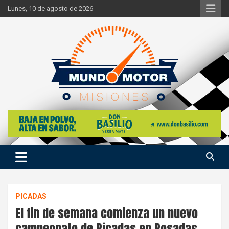
Skip
Lunes, 10 de agosto de 2026
to
content
Si hay ruido de motores ahí estaremos
Mundo Motor Misiones
PICADAS
El fin de semana comienza un nuevo
campeonato de Picadas en Posadas