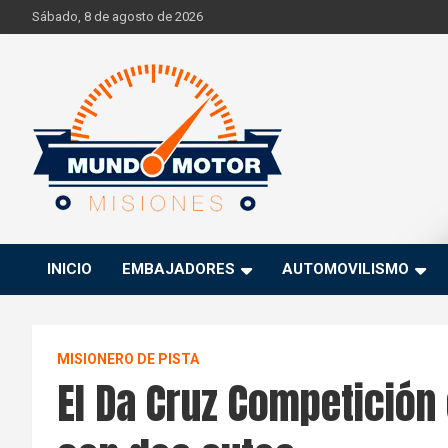
Skip
Sábado, 8 de agosto de 2026
to
content
Si hay ruido de motores ahí estaremos
Mundo Motor Misiones
INICIO
EMBAJADORES
AUTOMOVILISMO
MISIONERO DE PISTA
El Da Cruz Competición